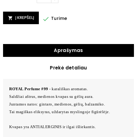
Į KREPŠELĮ

Turime

Aprašymas
Prekė detaliau
ROYAL Perfume #99
- karališkas aromatas.
Saldžiai aštrus, medienos kvapas su gėlių aura.
Juntamos natos: gintaro, medienos, gėlių, balzamiko.
Tai magiškas eliksyras, uždarytas myslingoje figūrėlėje.
Kvapas yra ANTIALERGINIS ir ilgai išliekantis.