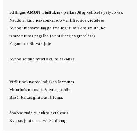
Stilingas
AMON triušiukas
- puikus Jūsų kelionės palydovas.
Naudoti: kaip pakabuką, oro ventiliacijos grotelėse.
Kvapo intensyvumą galima reguliuoti oro srauto, bei
temperatūros pagalba ( ventiliacijos grotelėse)
Pagaminta Slovakijoje.
Kvapo šeima: rytietiški, prieskonių.
Viršutinės natos: Indiškas Jazminas.
Vidurinės natos: kašmyras, medis.
Bazė: baltas gintaras, šiluma.
Spalva: ruda su aukso detalėmis.
Kvapas juntamas: +/- 30 dienų.