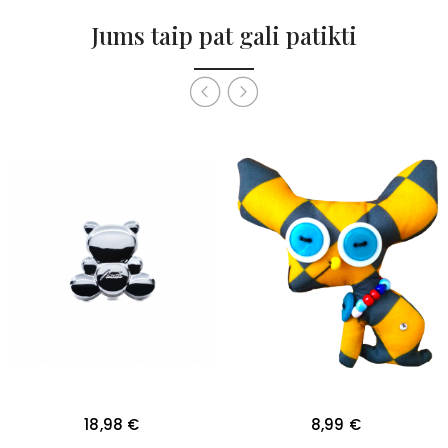
Jums taip pat gali patikti
Kaina
Kaina
18,98 €
8,99 €