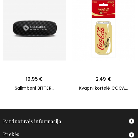
Kaina
Kaina
19,95 €
2,49 €
Salimbeni BITTER...
Kvapni kortelė COCA...
Parduotuvės informacija

Prekės
