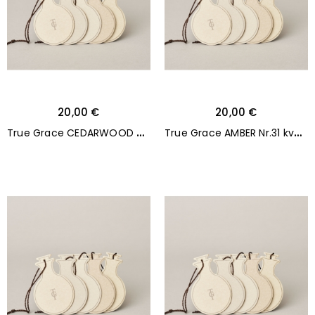
20,00 €
20,00 €
T
rue Grace CEDARWOOD Nr.96 kvapnios kortelės 5 vnt.
T
rue Grace AMBER Nr.31 kvapnios kortelės 5 vnt.