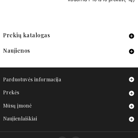
Prekių katalogas

Naujienos

Parduotuvės informacija

Prekės

Mūsų įmonė

Naujienlaiškiai
