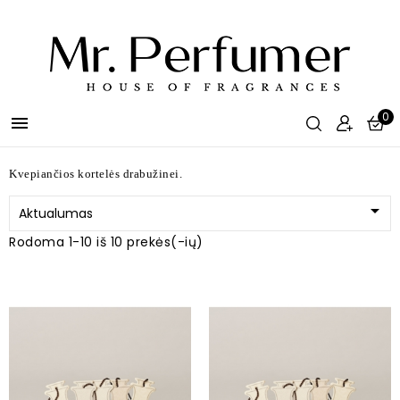
0

Kvepiančios kortelės drabužinei.

Aktualumas
Rodoma 1-10 iš 10 prekės(-ių)