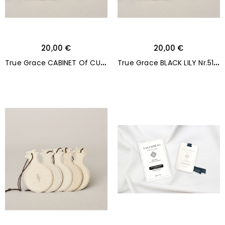
20,00 €
20,00 €
T
rue Grace CABINET Of CURIOSITIES Nr.71 kvapnios kortelės
T
rue Grace BLACK LILY Nr.51 kvapnios kortelės 5 vnt.