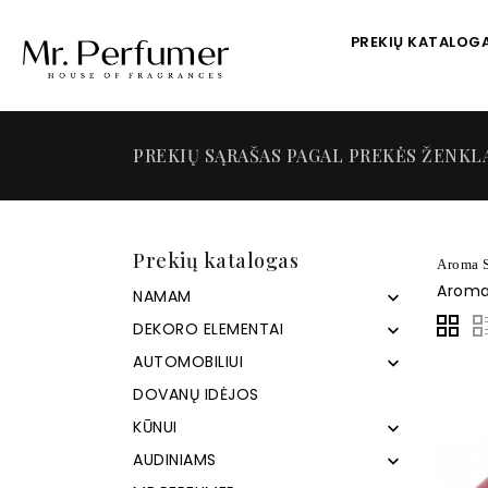
PREKIŲ KATALOG
PREKIŲ SĄRAŠAS PAGAL PREKĖS ŽENKL
Prekių katalogas
Aroma S
Aroma 
NAMAM

DEKORO ELEMENTAI

AUTOMOBILIUI

DOVANŲ IDĖJOS
KŪNUI

AUDINIAMS
