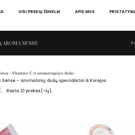
AS
VISI PREKIŲ ŽENKLAI
APIE MUS
PRISTATYM
Ą AROMA SENSE
P
ense - Vitamino C ir aromaterapijos dušai.
Sense - aromatinių dušų specialistai iš Korėjos.
Rasta 21 prekės(-ių).