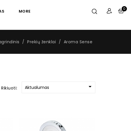
0
AS
MORE
agrindinis
Prekių ženklai
Aroma Sense

Aktualumas
Rikiuoti: