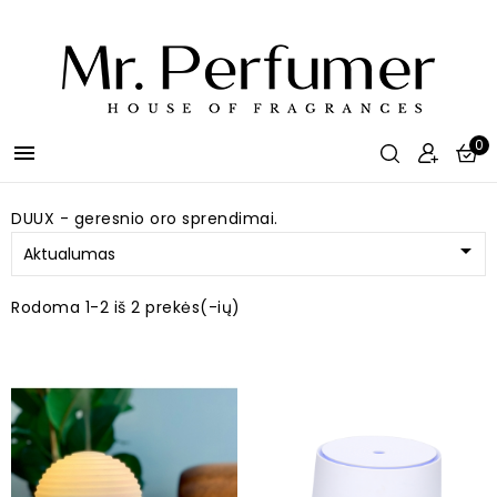
0

DUUX - geresnio oro sprendimai.

Aktualumas
Rodoma 1-2 iš 2 prekės(-ių)