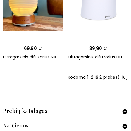
69,90 €
39,90 €
U
ltragarsinis difuzorius NIKKI.AMSTERDAM The.Diffuser
U
ltragarsinis difuzorius Duux Iconic White
Rodoma 1-2 iš 2 prekės(-ių)
Prekių katalogas

Naujienos
