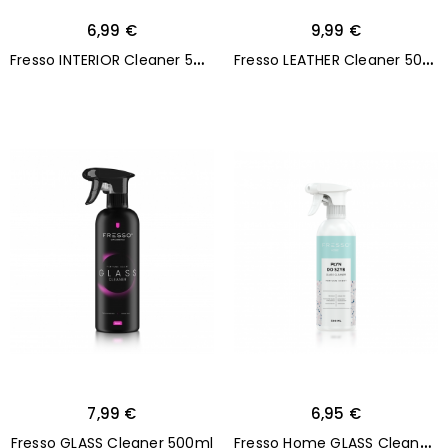
6,99 €
9,99 €
F
resso INTERIOR Cleaner 500ml
F
resso LEATHER Cleaner 500ml
7,99 €
6,95 €
F
resso Home GLASS Cleaner 500ml
Fresso GLASS Cleaner 500ml