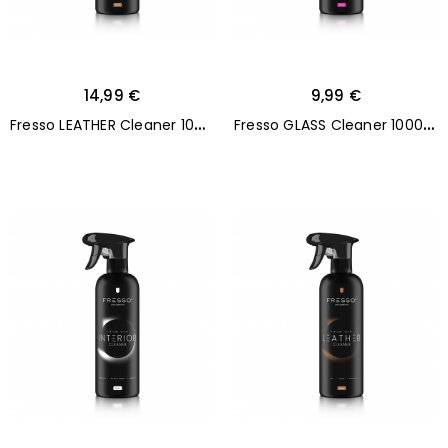
14,99 €
9,99 €
F
resso LEATHER Cleaner 1000ml
F
resso GLASS Cleaner 1000ml