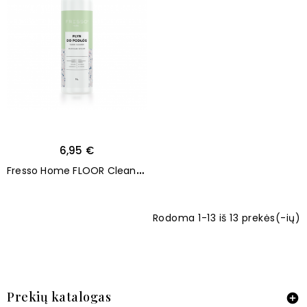
6,95 €
F
resso Home FLOOR Cleaner 1000ml
Rodoma 1-13 iš 13 prekės(-ių)
Prekių katalogas
