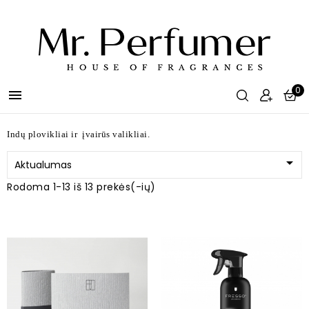
0

Indų plovikliai ir įvairūs valikliai.

Aktualumas
Rodoma 1-13 iš 13 prekės(-ių)