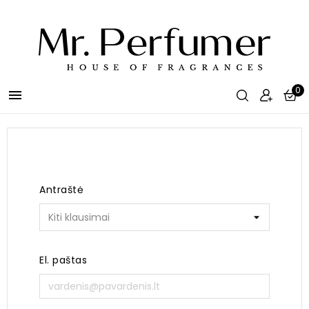
0

Antraštė
El. paštas