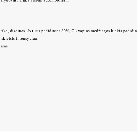
 palydovas. Tinka visiem automobiliam.
iko, dizainas. Jo tūris padidintas 30%, O kvapios medžiagos kiekis padidi
 skleisis intensyviau.
iams.