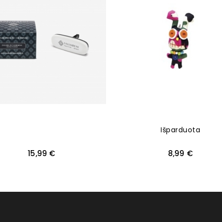
Išparduota
Kaina
Kaina
15,99 €
8,99 €