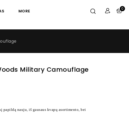
0
AS
MORE
mouflage
Woods Military Camouflage
nį papildą nauju, iš gausaus kvapų asortimento, bei