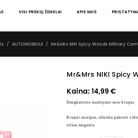
AS
VISI PREKIŲ ŽENKLAI
APIE MUS
PRISTATYM
is
AUTOMOBILIUI
Mr&Mrs NIKI Spicy Woods Military Ca
Mr&Mrs NIKI Spicy 
Kaina:
14,99 €
Daugkartinio naudojimo auto kvapas.
Kvapui nusilpus, užtenka pakeisti vidi
toliau mėgautis.