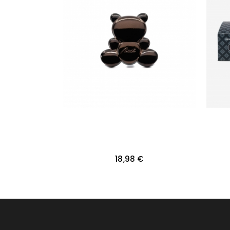
Kaina
18,98 €