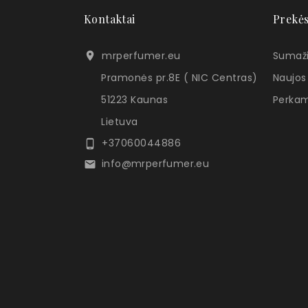
Kontaktai
Prekė
mrperfumer.eu
Sumaži

Pramonės pr.8E ( NIC Centras)
Naujos
51223 Kaunas
Perkam
Lietuva
+37060044886

info@mrperfumer.eu
