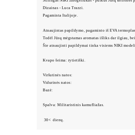
Stilingas NIKI žmogeliukas - puikus Jūsų kelionės
Dizainas - Luca Trazzi.
Pagaminta Italijoje.
Atnaujintas papildymo, pagaminto iš EVA termoplast
Todėl Jūsų mėgstamas aromatas išliks dar ilgiau, bei
Šie atnaujinti papildymai tinka visiems NIKI model
Kvapo šeima: rytietiški.
Viršutinės natos:
Vidurinės natos:
Bazė:
Spalva: Militaristinis kamufliažas.
30< dienų.