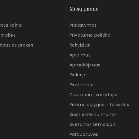
s
Mūsų įmonė
nta kaina
Pristatymas
 prekės
Privatumo politika
iausios prekės
Rekvizitai
Apie mus
Apmokėjimas
Galerija
Grąžinimas
Duomenų tvarkytojai
Pirkimo sąlygos ir taisyklės
Susisiekite su mumis
Svetainės žemėlapis
Parduotuvės