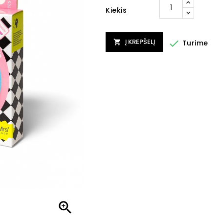
Kiekis
Į KREPŠELĮ

Turime

