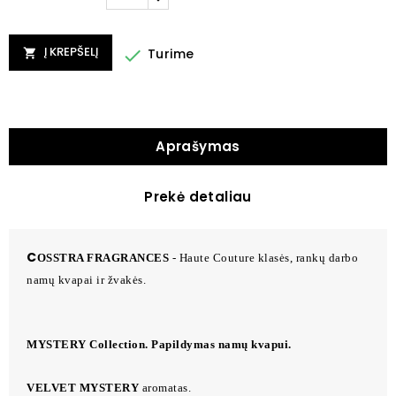
Į KREPŠELĮ

Turime

Aprašymas
Prekė detaliau
C
OSSTRA FRAGRANCES
- Haute Couture klasės, rankų darbo
namų kvapai ir žvakės.
MYSTERY Collection. Papildymas namų kvapui.
VELVET MYSTERY
aromatas.