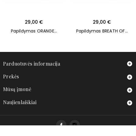
Kaina
Kaina
29,00 €
29,00 €
Papildymas ORANGE...
Papildymas BREATH OF...
Parduotuvės informacija

Prekės

Mūsų įmonė

Naujienlaiškiai

Facebook
Instagram