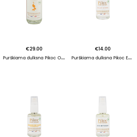
€29.00
€14.00
P
urškiama dulksna Pikoc ORANGER EN FLEURS 200 ml
P
urškiama dulksna Pikoc ECLAT D'IRIS 30 ml