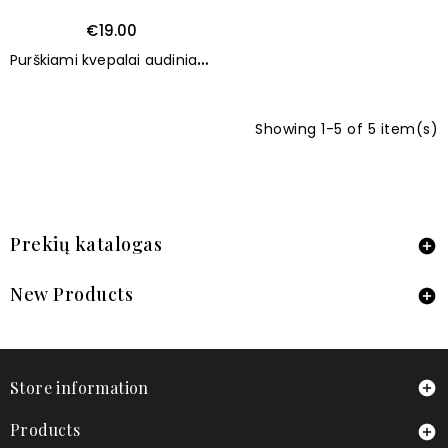
€19.00
P
urškiami kvepalai audiniams LINEN IN SPRING Salimbeni 250ml
Showing 1-5 of 5 item(s)
Prekių katalogas

New Products

Store information

Products
