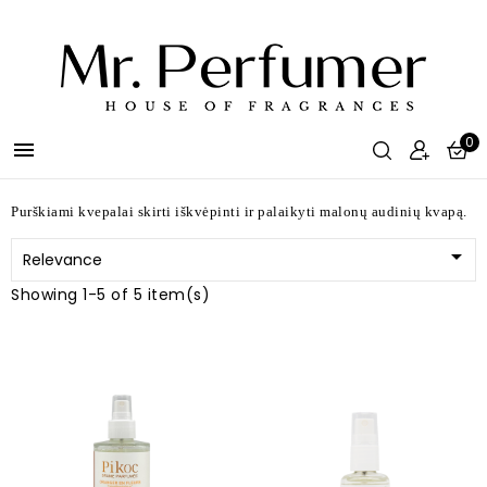
0

Purškiami kvepalai skirti iškvėpinti ir palaikyti malonų audinių kvapą.

Relevance
Showing 1-5 of 5 item(s)