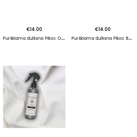
€14.00
€14.00
P
urškiama dulksna Pikoc ORANGER EN FLEURS 30 ml
P
urškiama dulksna Pikoc BOIS MYTHIQUE 30 ml